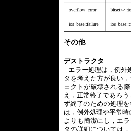
overflow_error
bitset<>::t
ios_base::failure
ios_base::c
その他
デストラクタ
エラー処理は，例外
タを考えた方が良い．
ェクトが破壊される際
え，正常終了であろう
ず終了のための処理を
は，例外処理や平常時
よりも簡潔にし，エラ
タの詳細については，