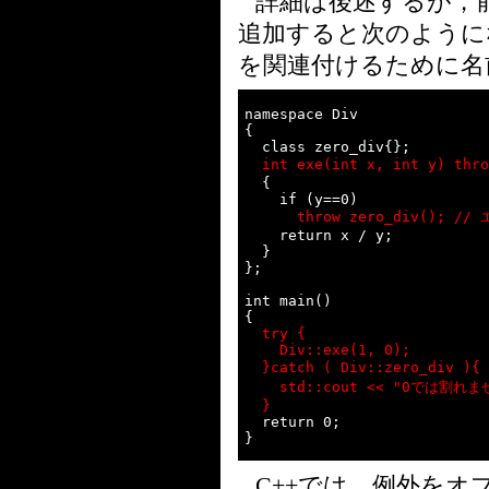
詳細は後述するが，
追加すると次のように
を関連付けるために名
namespace Div

{

  int exe(int x, int y) 
  {

      throw zero_div();
    return x / y;

  }

};

int main()

  try {

    Div::exe(1, 0);

  }catch ( Div::zero_div 
    std::cout << "0では割れま
  }
  return 0;

C++では，例外を