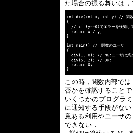
た場合の振る舞いは，
int div(int x, int y) // 
{

  // if (y==0)でエラーを検知
  return x / y; 

}

int main() //　関数のユーザ

{

  div(1, 0); // NG:ユーザ
  div(5, 2); // OK:

  return 0;

この時，関数内部では
否かを確認することで
いくつかのプログラミ
に通知する手段がない
意ある利用やユーザの
できない．