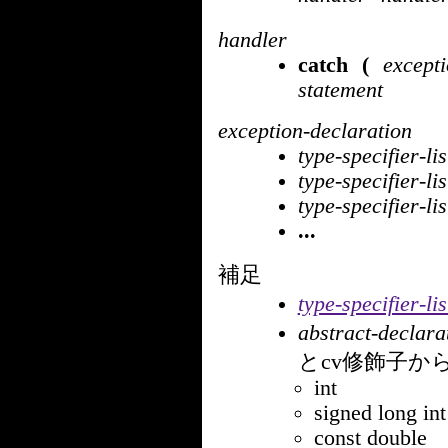
handler
catch
(
excepti
statement
exception-declaration
type-specifier-lis
type-specifier-lis
type-specifier-lis
...
補足
type-specifier-lis
abstract-declara
とcv修飾子から
int
signed long int
const double