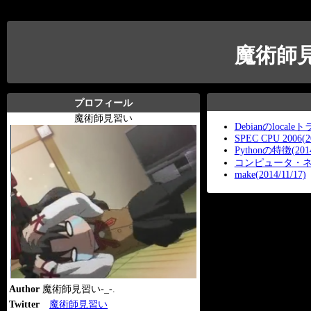
魔術師
プロフィール
魔術師見習い
Debianのlocaleト
SPEC CPU 2006(20
Pythonの特徴(2014
コンピュータ・ネット
make(2014/11/17)
Author
魔術師見習い-_-.
Twitter
魔術師見習い