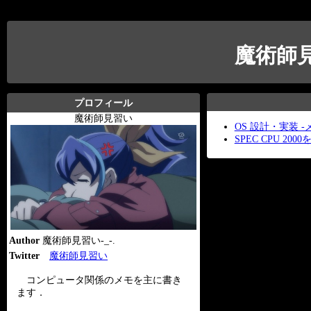
魔術師
プロフィール
魔術師見習い
OS 設計・実装 -メモ
SPEC CPU 20
Author
魔術師見習い-_-.
Twitter
魔術師見習い
コンピュータ関係のメモを主に書き
ます．