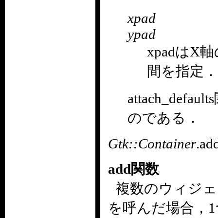
xpad
ypad
xpadはX
間を指定．
attach_de
のである．
Gtk::Container
.ad
add関数
複数のウィジェ
を呼んだ場合，