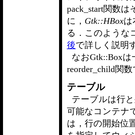
pack_start
に，
Gtk::HBox
は
る．このような
後
で詳しく説明
なおGtk::B
reorder_chi
テーブル
テーブルは行と
可能なコンテナ
は，行の開始位