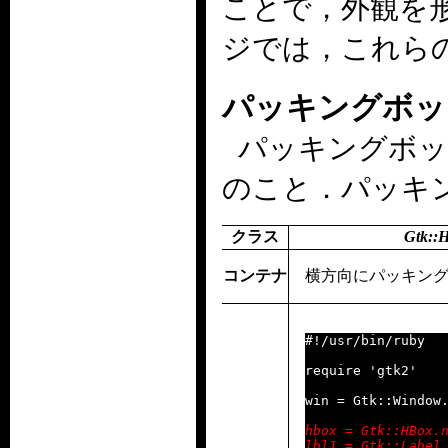
ことで，外観を
ジでは，これら
パッキングボッ
パッキングボッ
のこと．パッキ
クラス
Gtk::
コンテナ
横方向にパッキン
#!/usr/bin/ruby

require 'gtk2'

hbox = Gtk::HBox.n
lbl1 = Gtk::Label.