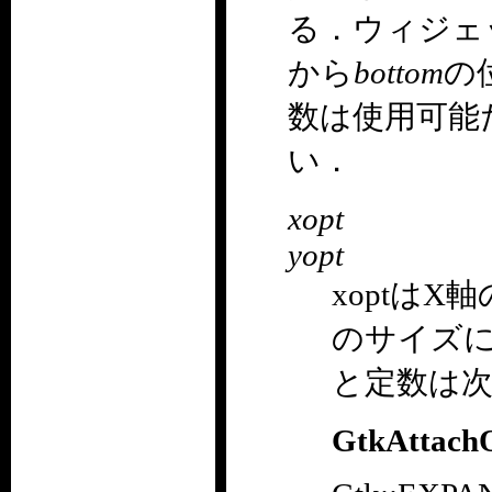
る．ウィジェ
から
bottom
の
数は使用可能
い．
xopt
yopt
xoptはX
のサイズ
と定数は
GtkAttachO