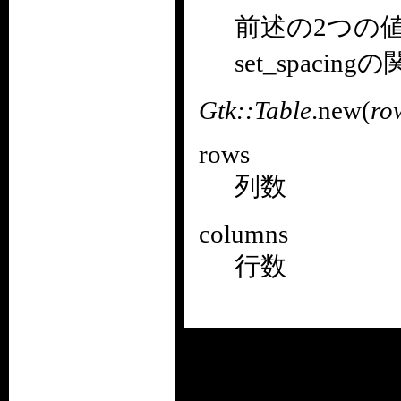
前述の2つの値は
set_spac
Gtk::Table
.new(
ro
rows
列数
columns
行数