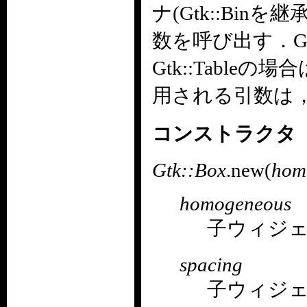
ナ(Gtk::Bi
数を呼び出す．Gtk:
Gtk::Table
用される引数は
コンストラクタ
Gtk::Box
.new(
hom
homogeneous
子ウィジ
spacing
子ウィジ