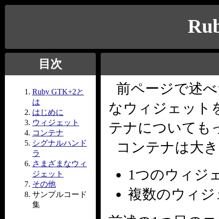
Ru
目次
前ページで述べ
Ruby GTK+2と
は
なウィジェット
はじめに
ウィジェット
テナについても
コンテナ
シグナルハンド
コンテナは大き
ラ
さまざまなウィ
1つのウィジ
ジェット
その他
複数のウィジ
サンプルコード
集