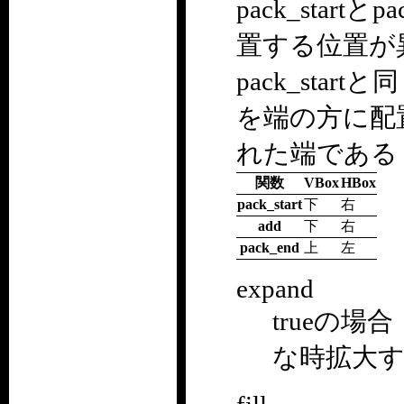
pack_startと
置する位置が異
pack_sta
を端の方に配
れた端である
関数
VBox
HBox
pack_start
下
右
add
下
右
pack_end
上
左
expand
trueの
な時拡大