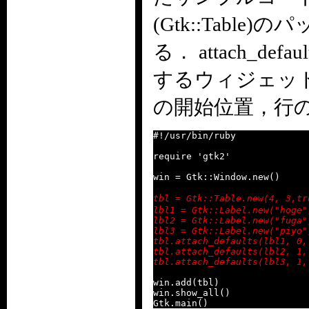
(Gtk::Table)
る． attach_
するウィジェッ
の開始位置，行
#!/usr/bin/ruby

require 'gtk2'

tbl = Gtk::Table.new(4, 3,
lbl1 = Gtk::Label.new("hoge")
lbl2 = Gtk::Label.new("fuga")
lbl3 = Gtk::Label.new("piyo")
tbl.attach_defaults(lbl1, 0, 
tbl.attach_defaults(lbl2, 1, 
win.add(tbl)

win.show_all()
