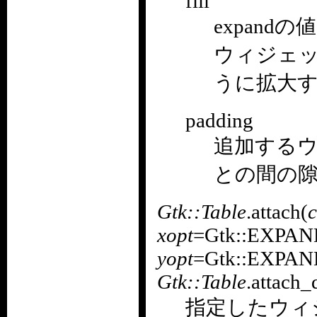
fill
expand
ウィジェ
うに拡大
padding
追加する
との間の
Gtk::Table
.attach(
c
xopt
=Gtk::EXPAND
yopt
=Gtk::EXPAND
Gtk::Table
.attach_
指定したウィ