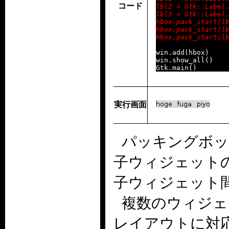
コード
lbl2 = Gtk::Label.
lbl3 = Gtk::Label.
hbox.pack_start(lb
hbox.pack_start(lb
win.add(hbox)

win.show_all()

実行画面
パッキングボッ
子ウィジェット
子ウィジェット間
複数のウィジェ
レイアウトに対