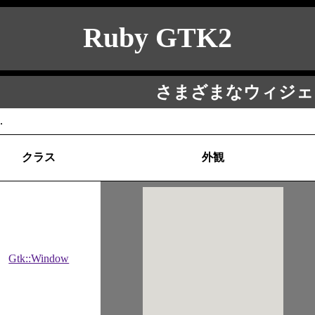
Ruby GTK2
さまざまなウィジェ
．
クラス
外観
Gtk::Window