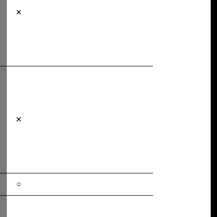
✕
✕
○