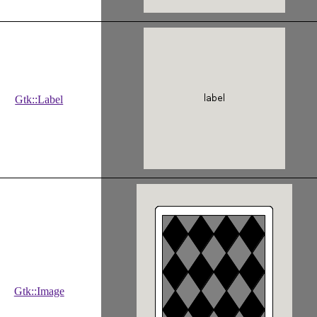
Gtk::Label
Gtk::Image