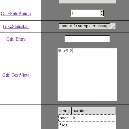
Gtk::SpinButton
Gtk::Statusbar
Gtk::Entry
Gtk::TextView