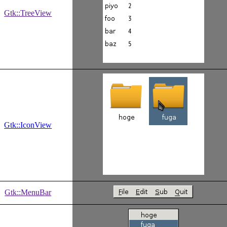
Gtk::TreeView
Gtk::IconView
Gtk::MenuBar