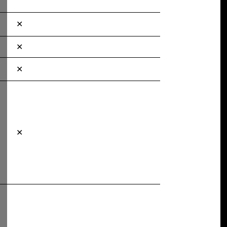
✕
✕
✕
✕