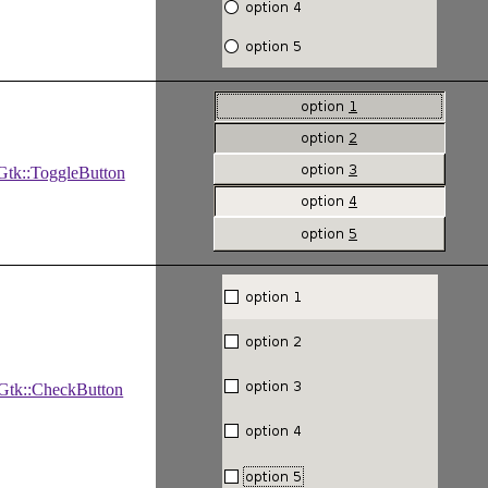
Gtk::ToggleButton
Gtk::CheckButton