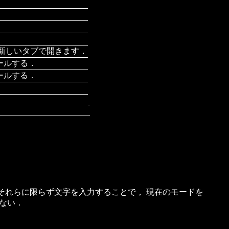
新しいタブで開きます．
ールする．
ールする．
，それらに限らず文字を入力することで， 現在のモードを
はない．