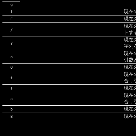
9
現在
f
現在
F
現在
/
トす
現在
?
字列
現在
o
引数
現在
O
現在
t
合，
現在
T
現在
a
合，
現在の
b
現在の
B