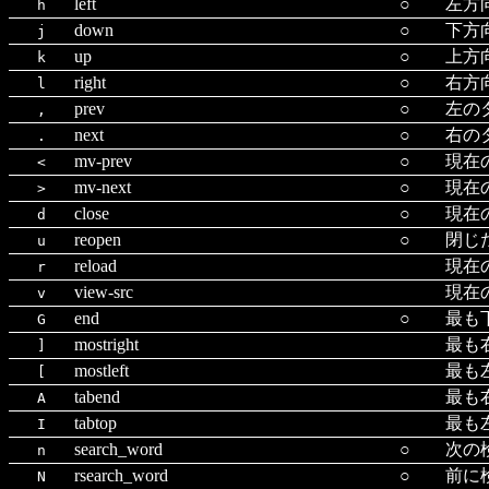
left
○
左方
h
down
○
下方
j
up
○
上方
k
right
○
右方
l
prev
○
左の
,
next
○
右の
.
mv-prev
○
現在
<
mv-next
○
現在
>
close
○
現在
d
reopen
○
閉じ
u
reload
現在
r
view-src
現在
v
end
○
最も
G
mostright
最も
]
mostleft
最も
[
tabend
最も
A
tabtop
最も
I
search_word
○
次の
n
rsearch_word
○
前に
N