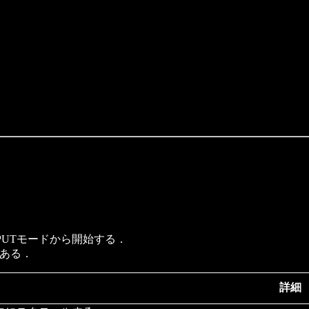
PUTモードから開始する．
である．
詳細