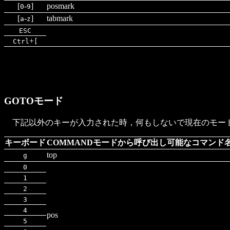
[
-
]
posmark
0
9
[
-
]
tabmark
a
z
ESC
+
Ctrl
[
GOTOモード
下記以外のキーが入力された時，何もしないで現在のモード
キーボード
COMMANDモードから呼び出し可能なコマンド
top
g
0
1
2
3
4
pos
5