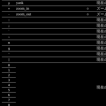
yank
現在
y
zoom_in
○
ズー
+
zoom_out
○
ズー
-
現在
:
現在
;
現在
`
現在
~
現在
m
現在
g
現在
'
現在
|
0
1
2
3
4
現在
5
6
7
8