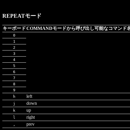
REPEATモード
キーボード
COMMANDモードから呼び出し可能なコマンド
0
1
2
3
4
5
6
7
8
9
left
h
down
j
up
k
right
l
prev
,