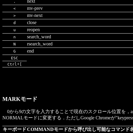
next
.
mv-prev
<
mv-next
>
close
d
reopen
u
search_word
n
rsearch_word
N
end
G
ESC
+
Ctrl
[
MARKモード
0から9の文字を入力することで現在のスクロール位置を，
NORMALモードに変更する．ただしGoogle Chromeが"k
キーボード
COMMANDモードから呼び出し可能なコマンド