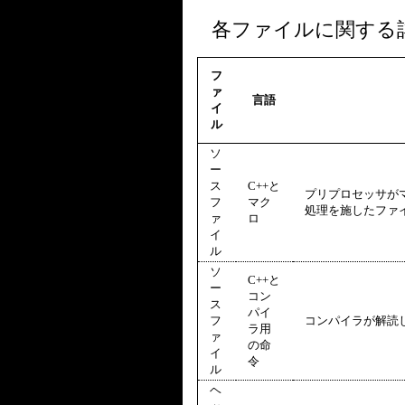
各ファイルに関する
フ
ァ
言語
イ
ル
ソ
ー
ス
C++と
プリプロセッサが
フ
マク
処理を施したファ
ァ
ロ
イ
ル
ソ
C++と
ー
コン
ス
パイ
フ
コンパイラが解読
ラ用
ァ
の命
イ
令
ル
ヘ