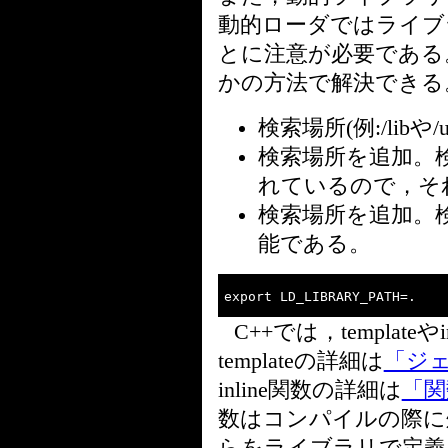
動的ローダではライブ
とに注意が必要である
かの方法で解決できる
検索場所(例:/libや
検索場所を追加。検索場所
れているので，そ
検索場所を追加。
能である。
C++では，templat
templateの詳細は
「ジ
inline関数の詳細は
「関
数はコンパイルの際に
らをライブラリで定義