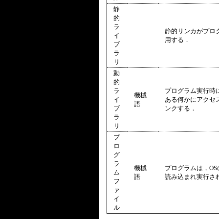
静
的
ラ
静的リンカがプロ
イ
用する．
ブ
ラ
リ
動
的
ラ
プログラム実行時
機械
イ
ある何かにアクセ
語
ブ
ンクする．
ラ
リ
プ
ロ
グ
ラ
機械
プログラムは，O
ム
語
読み込まれ実行さ
フ
ァ
イ
ル