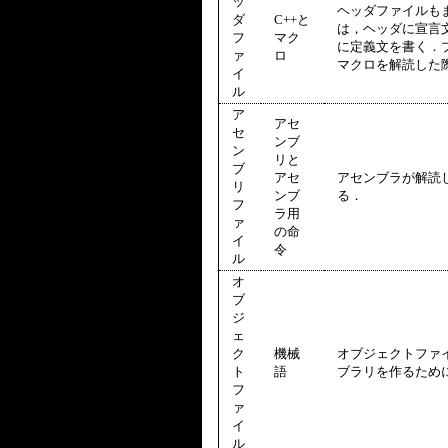
ッ
ヘッダファイルもま
ダ
C++と
は，ヘッダに宣言
フ
マク
に定義文を書く．
ァ
ロ
マクロを解読した
イ
ル
ア
アセ
セ
ンブ
ン
リと
ブ
アセ
アセンブラが解読
リ
ンブ
る．
フ
ラ用
ァ
の命
イ
令
ル
オ
ブ
ジ
ェ
ク
機械
オブジェクトファ
ト
語
ブラリを作るため
フ
ァ
イ
ル