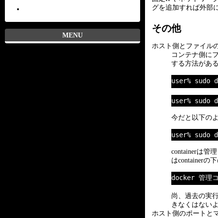
グを追加すれば外部
その他
MENU
ホスト側とファイルの共
コンテナ側にフ
する方法があ
user% sud
user% sudo d
今だと以下の
user% sudo d
containe
はcontain
docker 管
尚、過去の実行方
きなくはない
ホスト側のポートとマッ