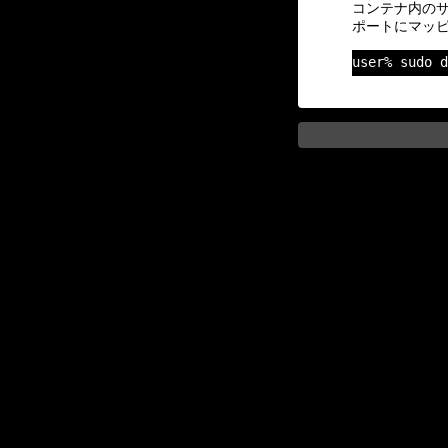
コンテナ内の
ポートにマッ
user% sud