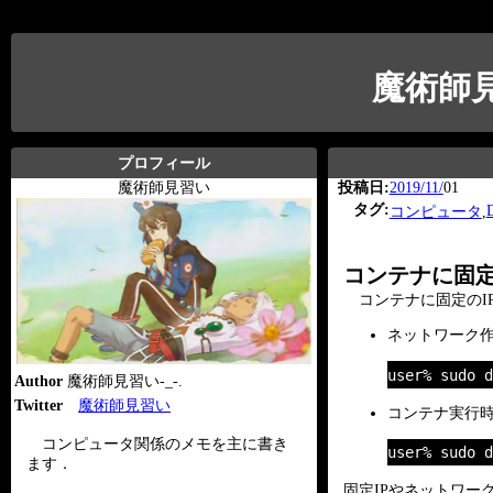
魔術師
プロフィール
魔術師見習い
投稿日:
2019/11/
01
タグ:
コンピュータ
コンテナに固定のI
コンテナに固定のI
ネットワーク
user% sudo d
Author
魔術師見習い-_-.
Twitter
魔術師見習い
コンテナ実行時
コンピュータ関係のメモを主に書き
user% sudo d
ます．
固定IPやネットワー