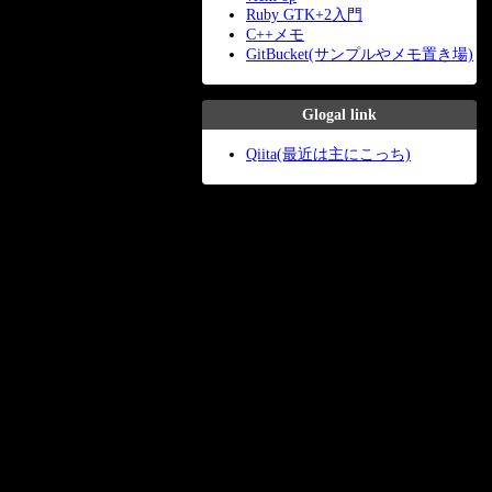
Ruby GTK+2入門
C++メモ
GitBucket(サンプルやメモ置き場)
Glogal link
Qiita(最近は主にこっち)