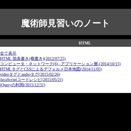
魔術師見習いのノート
HTML
全て表示
HTML 箇条書き(横書き)(2012/07/25)
コンピュータ・ネットワーク(6) -アプリケーション層-(2014/10/15)
HTMLタグとCSSによるデフォルメ日本地図(2014/11/05)
videoタグとaudioタグ(2015/02/26)
JavaScriptコードレシピ(2015/05/21)
jQueryの利用(2015/12/31)