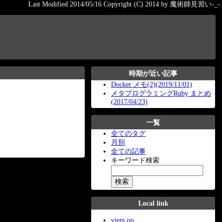
Last Modified 2014/05/16 Copyright (C) 2014 by 魔術師見習い-_-.
時期が近い記事
Docker メモ(2)(2019/11/01)
メタプログラミングRuby まとめ
(2017/04/23)
一覧
全てのタグ
月別
全ての記事
キーワード検索
Local link
viem op