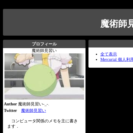
魔術師
プロフィール
魔術師見習い
全て表示
Mercurial 個人利用(
Author
魔術師見習い-_-.
Twitter
魔術師見習い
コンピュータ関係のメモを主に書き
ます．