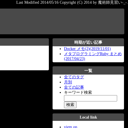
Last Modified 2014/05/16 Copyright (C) 2014 by 魔術師見習い-_-.
時期が近い記事
Docker メモ(2)(2019/11/01)
メタプログラミングRuby まとめ
(2017/04/23)
一覧
全てのタグ
月別
全ての記事
キーワード検索
Local link
viem op