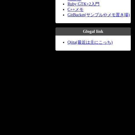
Ruby GTK+2入門
C++メモ
GitBucket(サンプルやメモ置き場)
Glogal link
Qiita(最近は主にこっち)