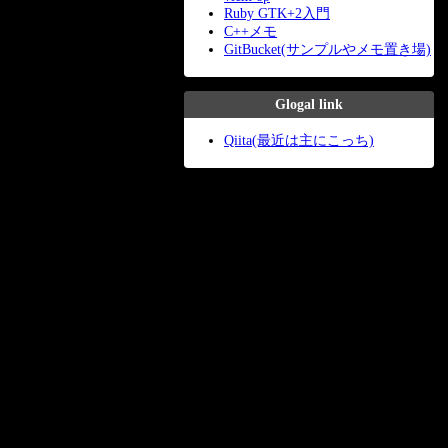
Ruby GTK+2入門
C++メモ
GitBucket(サンプルやメモ置き場)
Glogal link
Qiita(最近は主にこっち)