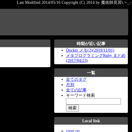
Last Modified 2014/05/16 Copyright (C) 2014 by 魔術師見習い-_-.
時期が近い記事
Docker メモ(2)(2019/11/01)
メタプログラミングRuby まとめ
(2017/04/23)
一覧
全てのタグ
月別
全ての記事
キーワード検索
Local link
viem op